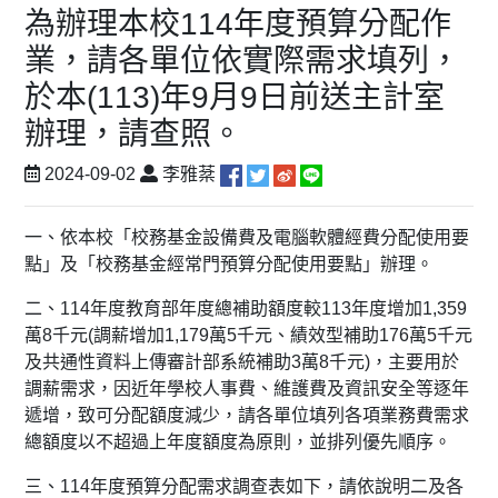
為辦理本校114年度預算分配作
業，請各單位依實際需求填列，
於本(113)年9月9日前送主計室
辦理，請查照。
2024-09-02
李雅棻
一、依本校「校務基金設備費及電腦軟體經費分配使用要
點」及「
校務基金經常門預算分配使用要點」辦理。
二、114年度教育部年度總補助額度較113年度增加1,359
萬8千元(調薪增加1,179萬5千元、績效型補助176萬5千
元
及共通性資料上傳審計部系統補助3萬8千元)，
主要用於
調薪需求，因近年學校人事費、維護費及資訊安全等逐年
遞增，致可分配額度減少，
請各單位填列各項業務費需求
總額度以不超過上年度額度為原則，
並排列優先順序。
三、114年度預算分配需求調查表如下，
請依說明二及各