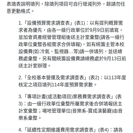
表填表說明填列，除填列項目可自行增減列外，
餘請勿任
意更動格式。
1.「設備預算需求調查表」(表1)：
以有提列概算需
求者為優先，由各一級行政單位於9月9日前填寫，
並加會資產經營管理組後送主計室彙整(請各一級行
政單位彙整各組
需求合併填報)，如有統籌主管本校
設備費(如:冷氣、監視器…等
)請一併填列，並送總
務處彙整，另有關統籌設備費請總務處於9月
13日前
送主計室辦理。
2.「全校基本營運及需求調查表」(表2)：以113年度
核定之
項目填列114年度預算需求數。
3.「專項計畫(或活動項目)業務費需求調查表」(表
3)：
由一級行政單位彙整所屬需求後合併填報送主
計室彙整；
場地管理單位(音樂系-寶成演藝廳)由音
樂系彙整。
4.「延續性定期維護費用需求調查表」(表4)：請各